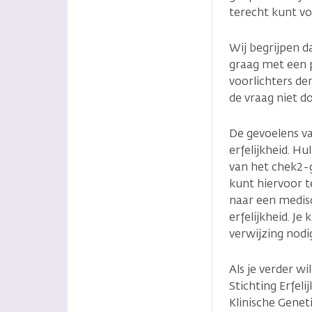
terecht kunt vo
Wij begrijpen 
graag met een p
voorlichters de
de vraag niet d
De gevoelens va
erfelijkheid. H
van het chek2-g
kunt hiervoor te
naar een medisc
erfelijkheid. J
verwijzing nodi
Als je verder w
Stichting Erfel
Klinische Gene