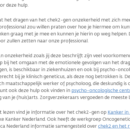
or deze hulp.
dat het dragen van het chek2-gen onzekerheid met zich mee
rofessional zou willen praten over hoe je hiermee om kunt
nken graag met je mee en kunnen je hierin op weg helpen. D
oor zullen zetten naar onze professional.
n onzekerheid zoals jij deze beschrijft zijn veel voorkomend
ulp bij het omgaan met de emotionele gevolgen van het drage
en, is beschikbaar in ziekenhuizen en ook bij psycho-oncol
recht bij je klinisch geneticus, als deze nog betrokken is. D
h maatschappelijk werker of psycholoog, die deskundig is 
e kunt ook deze hulp ook vinden in
psycho-oncologische cent
g van je (huis)arts. Zorgverzekeraars vergoeden de meeste
ilt lezen vind je informatie over het chek2-gen op
Kanker in 
ijke Kanker Nederland. Ook heeft de werkgroep Oncogenetic
tica Nederland informatie samengesteld over
chek2 en het r