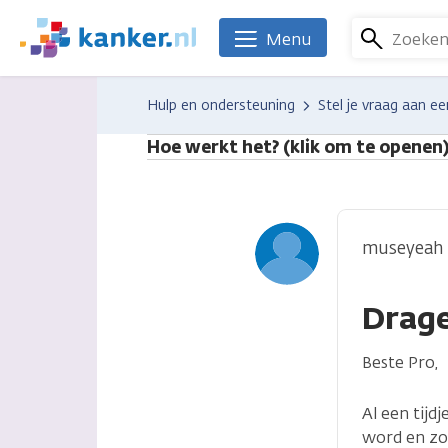
Overslaan
en
Zoeke
Menu
We
naar
zijn
de
er
Hulp en ondersteuning
Stel je vraag aan ee
inhoud
voor
gaan
je.
Hoe werkt het? (klik om te openen
Kanker.nl
museyeah
Drage
Beste Pro,
Al een tijd
word en zo