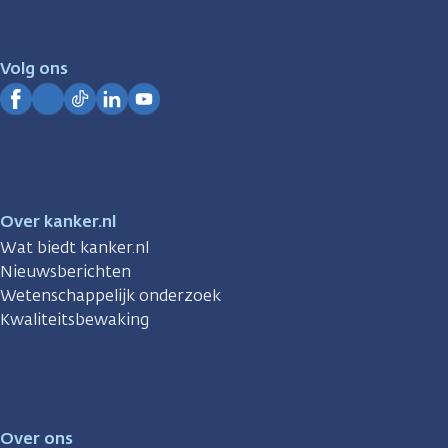
er
voor
je.
Volg ons
Kanker.nl
Facebook
Instagram
TikTok
LinkedIn
YouTube
Over kanker.nl
Wat biedt kanker.nl
Nieuwsberichten
Wetenschappelijk onderzoek
Kwaliteitsbewaking
Over ons