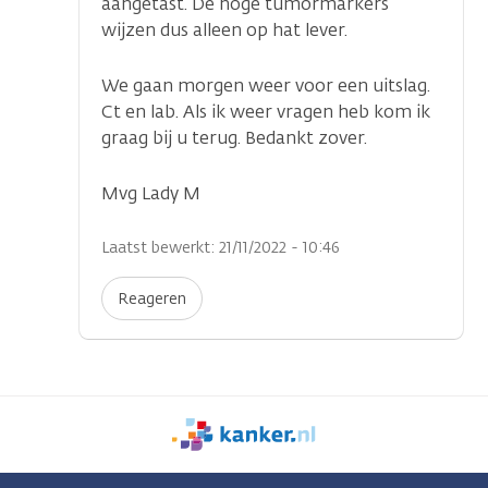
aangetast. De hoge tumormarkers
wijzen dus alleen op hat lever.
We gaan morgen weer voor een uitslag.
Ct en lab. Als ik weer vragen heb kom ik
graag bij u terug. Bedankt zover.
Mvg Lady M
Laatst bewerkt: 21/11/2022 - 10:46
Reageren
We
zijn