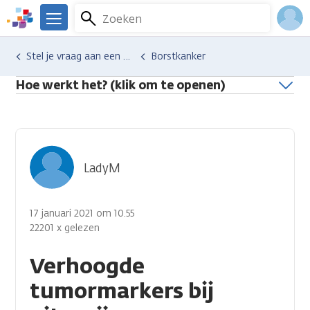
Overslaan
Zoeken
Menu
en
We
naar
zijn
Inlo
Hulp en ondersteuning
Stel je vraag aan een professional
Borstkanker
de
er
Acco
inhoud
voor
Hoe werkt het? (klik om te openen)
gaan
je.
Kanker.nl
LadyM
17 januari 2021 om 10.55
22201 x gelezen
Verhoogde
tumormarkers bij