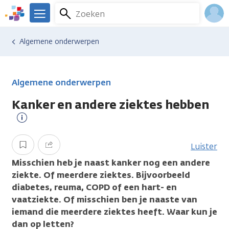
Overslaan
Zoeken
Menu
en
We
naar
zijn
Inlo
Algemene onderwerpen
de
er
Acco
inhoud
voor
gaan
je.
Kanker.nl
Algemene onderwerpen
Kanker en andere ziektes hebben
Meer
informatie
Opslaan
Delen
Luister
Misschien heb je naast kanker nog een andere
ziekte. Of meerdere ziektes. Bijvoorbeeld
diabetes, reuma, COPD of een hart- en
vaatziekte. Of misschien ben je naaste van
iemand die meerdere ziektes heeft. Waar kun je
dan op letten?