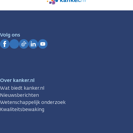
We
zijn
er
voor
je.
Volg ons
Kanker.nl
Facebook
Instagram
TikTok
LinkedIn
YouTube
Over kanker.nl
Wat biedt kanker.nl
Nieuwsberichten
Wetenschappelijk onderzoek
Kwaliteitsbewaking