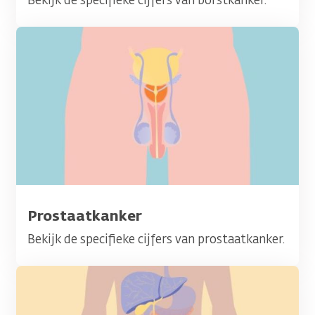
Afbeelding
Titel
Prostaatkanker
Bekijk de specifieke cijfers van prostaatkanker.
Afbeelding