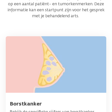
op een aantal patiënt- en tumorkenmerken. Deze
informatie kan een startpunt zijn voor het gesprek
met je behandelend arts.
Afbeelding
Titel
Borstkanker
Bekijk de specifieke cijfers van borstkanker.