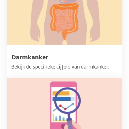
Titel
Darmkanker
Bekijk de specifieke cijfers van darmkanker.
Afbeelding