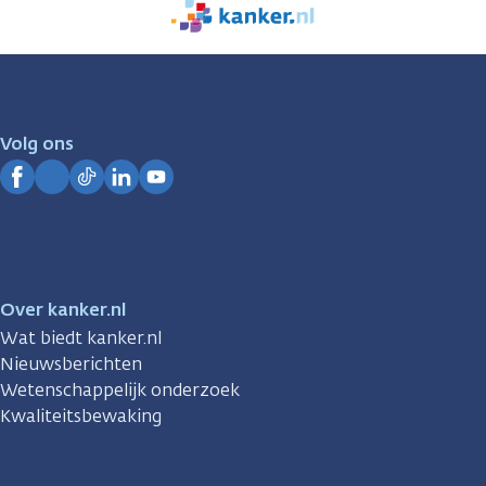
We
zijn
er
voor
je.
Volg ons
Kanker.nl
Facebook
Instagram
TikTok
LinkedIn
YouTube
Over kanker.nl
Wat biedt kanker.nl
Nieuwsberichten
Wetenschappelijk onderzoek
Kwaliteitsbewaking