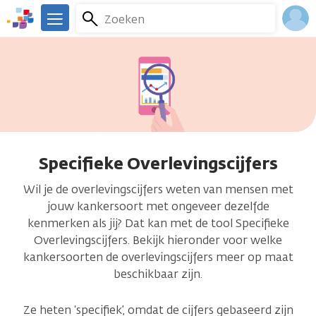
Overslaan
Zoeken
Menu
en
We
naar
zijn
Inlo
de
er
Acco
inhoud
voor
gaan
je.
Kanker.nl
Specifieke Overlevingscijfers
Wil je de overlevingscijfers weten van mensen met
jouw kankersoort met ongeveer dezelfde
kenmerken als jij? Dat kan met de tool Specifieke
Overlevingscijfers. Bekijk hieronder voor welke
kankersoorten de overlevingscijfers meer op maat
beschikbaar zijn.
Ze heten ‘specifiek’, omdat de cijfers gebaseerd zijn