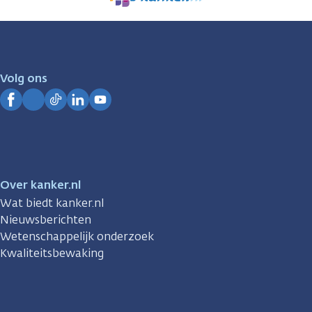
We
zijn
er
voor
je.
Volg ons
Kanker.nl
Facebook
Instagram
TikTok
LinkedIn
YouTube
Over kanker.nl
Wat biedt kanker.nl
Nieuwsberichten
Wetenschappelijk onderzoek
Kwaliteitsbewaking