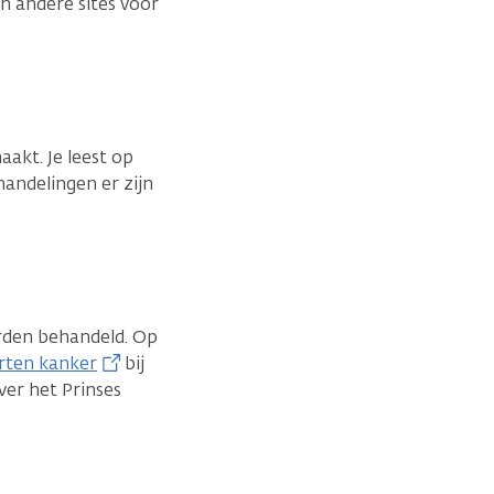
n andere sites voor
akt. Je leest op
andelingen er zijn
rden behandeld. Op
rten kanker
bij
er het Prinses