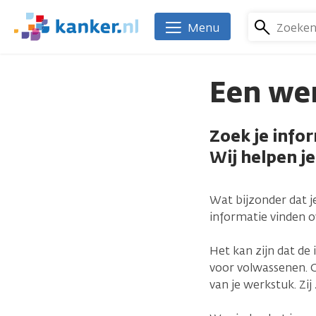
Overslaan
en
Zoeke
Menu
We
naar
zijn
de
er
inhoud
Een we
voor
gaan
je.
Kanker.nl
Zoek je info
Wij helpen je
Wat bijzonder dat j
informatie vinden o
Het kan zijn dat de 
voor volwassenen. O
van je werkstuk. Zi