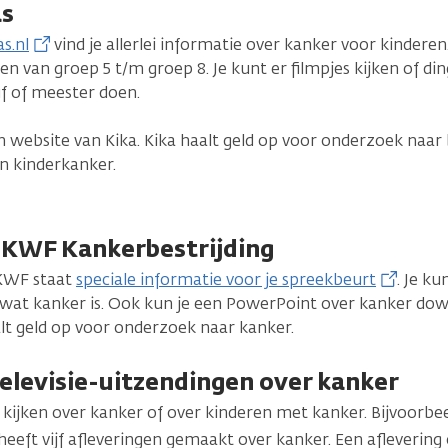
as
s.nl
vind je allerlei informatie over kanker voor kinderen.
en van groep 5 t/m groep 8. Je kunt er filmpjes kijken of 
f of meester doen.
en website van Kika. Kika haalt geld op voor onderzoek naar
n kinderkanker.
 KWF Kankerbestrijding
 KWF staat
speciale informatie voor je spreekbeurt
. Je ku
r wat kanker is. Ook kun je een PowerPoint over kanker dow
t geld op voor onderzoek naar kanker.
televisie-uitzendingen over kanker
 kijken over kanker of over kinderen met kanker. Bijvoorbee
heeft vijf afleveringen gemaakt over kanker. Een aflevering 