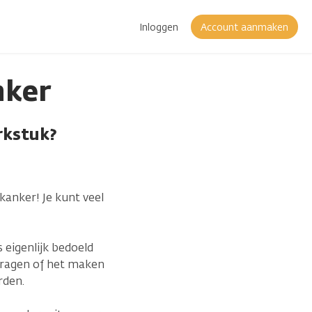
Inloggen
Account aanmaken
nker
rkstuk?
kanker! Je kunt veel
s eigenlijk bedoeld
 vragen of het maken
rden.