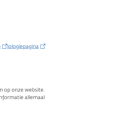
b
iologiepagina
en op onze website.
informatie allemaal