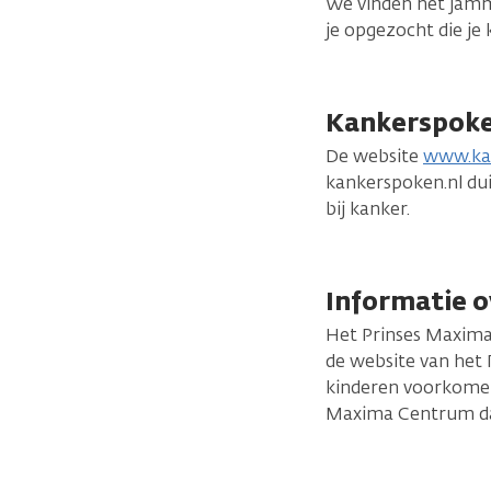
We vinden het jamm
je opgezocht die je
Kankerspok
De website
www.ka
kankerspoken.nl dui
bij kanker.
Informatie o
Het Prinses Maxima
de website van het
kinderen voorkomen 
Maxima Centrum dan