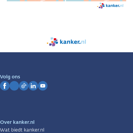
We
zijn
er
voor
je.
Volg ons
Kanker.nl
Facebook
Instagram
TikTok
LinkedIn
YouTube
Over kanker.nl
Wat biedt kanker.nl