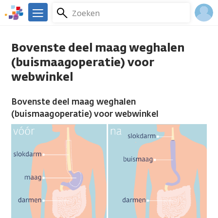
Overslaan
Zoeken
Menu
en
We
naar
zijn
Inlo
de
er
Bovenste deel maag weghalen
Acco
inhoud
voor
(buismaagoperatie) voor
gaan
je.
webwinkel
Kanker.nl
Bovenste deel maag weghalen
(buismaagoperatie) voor webwinkel