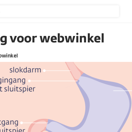
n
g voor webwinkel
bwinkel