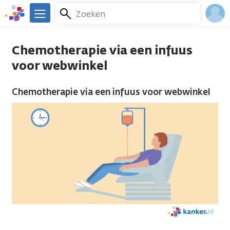
Overslaan
Zoeken
Menu
en
We
naar
zijn
Inlo
de
er
Chemotherapie via een infuus
Acco
inhoud
voor
voor webwinkel
gaan
je.
Kanker.nl
Chemotherapie via een infuus voor webwinkel