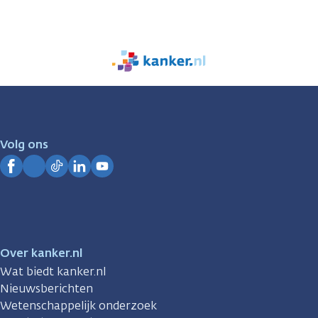
We
zijn
er
voor
je.
Volg ons
Kanker.nl
Facebook
Instagram
TikTok
LinkedIn
YouTube
Over kanker.nl
Wat biedt kanker.nl
Nieuwsberichten
Wetenschappelijk onderzoek