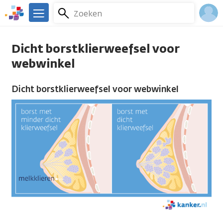
Overslaan
Zoeken
Menu
en
We
naar
zijn
Inlo
de
er
Dicht borstklierweefsel voor
Acco
inhoud
voor
webwinkel
gaan
je.
Kanker.nl
Dicht borstklierweefsel voor webwinkel