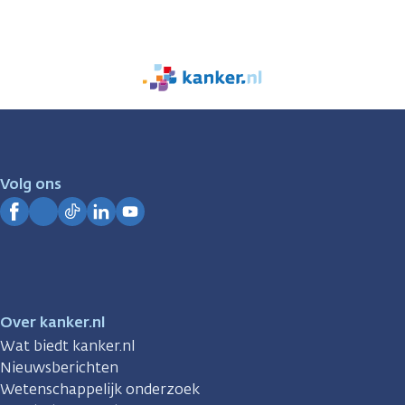
We
zijn
er
voor
je.
Volg ons
Kanker.nl
Facebook
Instagram
TikTok
LinkedIn
YouTube
Over kanker.nl
Wat biedt kanker.nl
Nieuwsberichten
Wetenschappelijk onderzoek