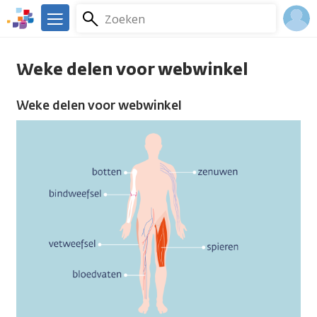
Overslaan
Zoeken
Menu
en
We
naar
zijn
Inlo
de
er
Weke delen voor webwinkel
Acco
inhoud
voor
gaan
je.
Weke delen voor webwinkel
Kanker.nl