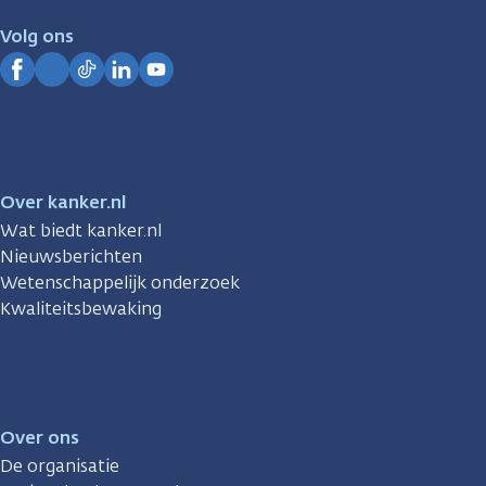
je.
Volg ons
Kanker.nl
Facebook
Instagram
TikTok
LinkedIn
YouTube
Over kanker.nl
Wat biedt kanker.nl
Nieuwsberichten
Wetenschappelijk onderzoek
Kwaliteitsbewaking
Over ons
De organisatie