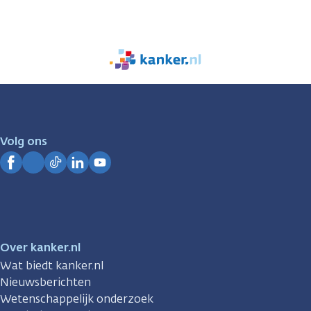
We
zijn
er
voor
je.
Volg ons
Kanker.nl
Facebook
Instagram
TikTok
LinkedIn
YouTube
Over kanker.nl
Wat biedt kanker.nl
Nieuwsberichten
Wetenschappelijk onderzoek