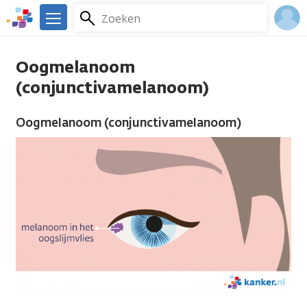
Overslaan
Zoeken
Menu
en
We
naar
zijn
Inlo
de
er
Oogmelanoom
Acco
inhoud
voor
(conjunctivamelanoom)
gaan
je.
Kanker.nl
Oogmelanoom (conjunctivamelanoom)