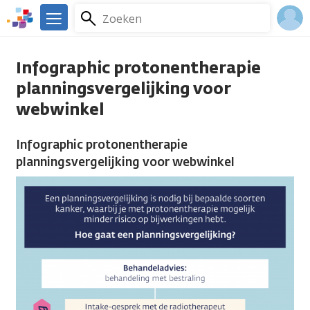
Overslaan
Zoeken
Menu
en
We
naar
zijn
Inlo
de
er
Infographic protonentherapie
Acco
inhoud
voor
planningsvergelijking voor
gaan
je.
webwinkel
Kanker.nl
Infographic protonentherapie
planningsvergelijking voor webwinkel