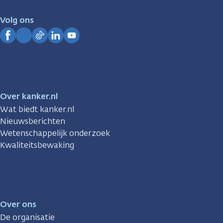
voor
je.
Volg ons
Kanker.nl
Facebook
Instagram
TikTok
LinkedIn
YouTube
Over kanker.nl
Wat biedt kanker.nl
Nieuwsberichten
Wetenschappelijk onderzoek
Kwaliteitsbewaking
Over ons
De organisatie