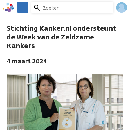
Overslaan
Zoeken
Menu
en
We
naar
zijn
Inlo
de
er
Stichting Kanker.nl ondersteunt
Acco
inhoud
voor
de Week van de Zeldzame
gaan
je.
Kankers
Kanker.nl
4 maart 2024