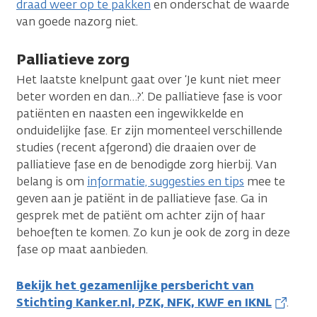
draad weer op te pakken
en onderschat de waarde
van goede nazorg niet.
Palliatieve zorg
Het laatste knelpunt gaat over ‘Je kunt niet meer
beter worden en dan…?’. De palliatieve fase is voor
patiënten en naasten een ingewikkelde en
onduidelijke fase. Er zijn momenteel verschillende
studies (recent afgerond) die draaien over de
palliatieve fase en de benodigde zorg hierbij. Van
belang is om
informatie, suggesties en tips
mee te
geven aan je patiënt in de palliatieve fase. Ga in
gesprek met de patiënt om achter zijn of haar
behoeften te komen. Zo kun je ook de zorg in deze
fase op maat aanbieden.
Bekijk het gezamenlijke persbericht van
Stichting Kanker.nl, PZK, NFK, KWF en IKNL
.