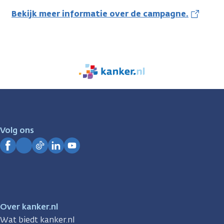
Bekijk meer informatie over de campagne.
We
zijn
er
voor
je.
Volg ons
Kanker.nl
Facebook
Instagram
TikTok
LinkedIn
YouTube
Over kanker.nl
Wat biedt kanker.nl