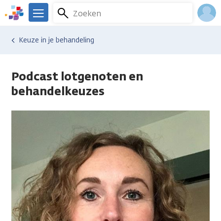
Overslaan
Zoeken
Menu
en
We
naar
zijn
Inlo
Keuze in je behandeling
de
er
Acco
inhoud
voor
gaan
je.
Podcast lotgenoten en
Kanker.nl
behandelkeuzes