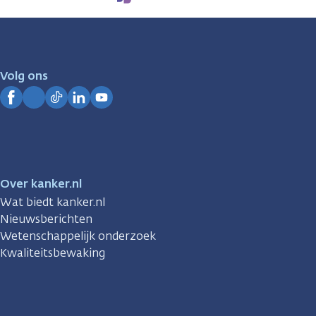
We
zijn
er
voor
je.
Volg ons
Kanker.nl
Facebook
Instagram
TikTok
LinkedIn
YouTube
Over kanker.nl
Wat biedt kanker.nl
Nieuwsberichten
Wetenschappelijk onderzoek
Kwaliteitsbewaking