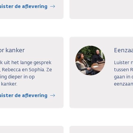
uister de aflevering
or kanker
Eenza
k uit het lange gesprek
Luister 
, Rebecca en Sophia. Ze
tussen R
ing dieper in op
gaan in 
 kanker.
eenzaam
uister de aflevering