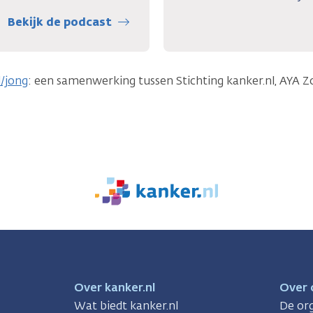
Bekijk de podcast
l/jong
: een samenwerking tussen Stichting kanker.nl, AYA
We
zijn
er
voor
je.
Kanker.nl
Over kanker.nl
Over 
Wat biedt kanker.nl
De org