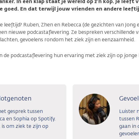
anker. In één klap staat je wereld op z'n kop. Je leeft
 te goed. En dat terwijl jouw vrienden en andere lee
e leeftijd? Ruben, Zhen en Rebecca (de gezichten van Jong 
 een nieuwe podcastaflevering. Ze bespreken verschillende 
, klachten, gevoelens rondom het ziek zijn en eenzaamheid.
 de podcastaflevering hun ervaring met ziek zijn op jonge 
 lotgenoten
Gevoel
 het gesprek tussen
Luister 
a en Sophia op Spotify.
tussen R
 is om ziek te zijn op
gaan in 
gevoelen