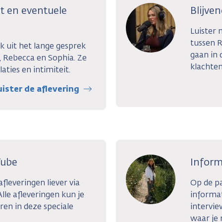
eit en eventuele
Blijve
Luister 
tussen R
k uit het lange gesprek
gaan in 
, Rebecca en Sophia. Ze
klachten
aties en intimiteit.
uister de aflevering
Tube
Inform
afleveringen liever via
Op de pa
lle afleveringen kun je
informat
ren in deze speciale
intervie
waar je 