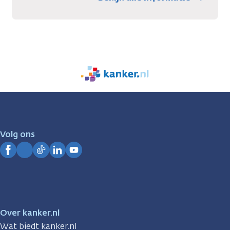
We
zijn
er
voor
je.
Volg ons
Kanker.nl
Facebook
Instagram
TikTok
LinkedIn
YouTube
Over kanker.nl
Wat biedt kanker.nl