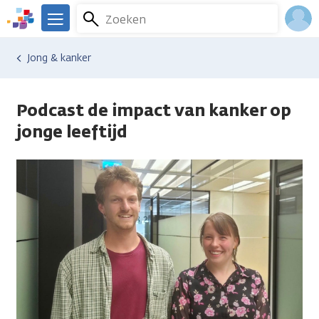
Overslaan
Zoeken
Menu
en
We
naar
zijn
Inlo
Jong & kanker
de
er
Acco
inhoud
voor
gaan
je.
Podcast de impact van kanker op
Kanker.nl
jonge leeftijd