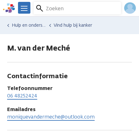
Overslaan
Zoeken
Menu
en
We
naar
zijn
Inlo
Hulp en ondersteuning
Vind hulp bij kanker
de
er
Acco
inhoud
voor
gaan
je.
M. van der Meché
Kanker.nl
Contactinformatie
Telefoonnummer
06 48252424
Emailadres
moniquevandermeche@outlook.com