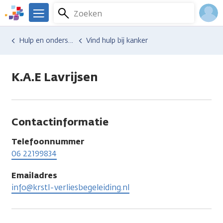
Overslaan
Zoeken
Menu
en
We
naar
zijn
Inlo
Hulp en ondersteuning
Vind hulp bij kanker
de
er
Acco
inhoud
voor
gaan
je.
K.A.E Lavrijsen
Kanker.nl
Contactinformatie
Telefoonnummer
06 22199834
Emailadres
info@krstl-verliesbegeleiding.nl