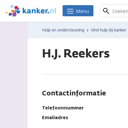
Overslaan
en
Zoeke
Menu
We
naar
zijn
de
er
Hulp en ondersteuning
Vind hulp bij kanker
inhoud
voor
gaan
je.
Kanker.nl
H.J. Reekers
Contactinformatie
Telefoonnummer
Emailadres