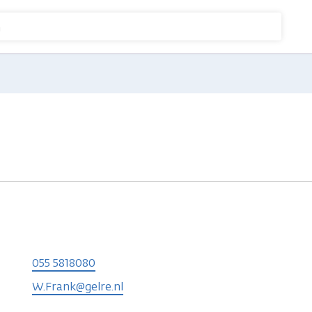
n
055 5818080
W.Frank@gelre.nl