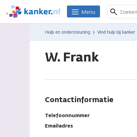
Overslaan
en
Zoeke
Menu
We
naar
zijn
de
er
Hulp en ondersteuning
Vind hulp bij kanker
inhoud
voor
gaan
je.
Kanker.nl
W. Frank
Contactinformatie
Telefoonnummer
Emailadres