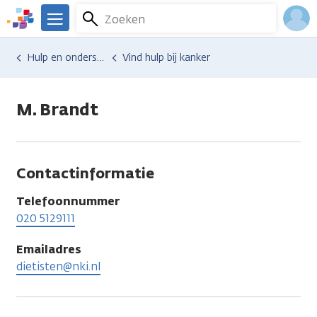
Overslaan
Zoeken
Menu
en
We
naar
zijn
Inlo
Hulp en ondersteuning
Vind hulp bij kanker
de
er
Acco
inhoud
voor
gaan
je.
M. Brandt
Kanker.nl
Contactinformatie
Telefoonnummer
020 5129111
Emailadres
dietisten@nki.nl