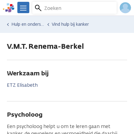
Overslaan
Zoeken
Menu
en
We
naar
zijn
Inlo
Hulp en ondersteuning
Vind hulp bij kanker
de
er
Acco
inhoud
voor
gaan
je.
V.M.T. Renema-Berkel
Kanker.nl
Werkzaam bij
ETZ Elisabeth
Psycholoog
Een psycholoog helpt u om te leren gaan met
kanker, de gevoelens en vermoeidheid die daarbij