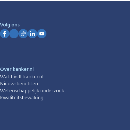
zijn
er
voor
je.
Volg ons
Kanker.nl
Facebook
Instagram
TikTok
LinkedIn
YouTube
Over kanker.nl
Wat biedt kanker.nl
Nieuwsberichten
Wetenschappelijk onderzoek
Kwaliteitsbewaking