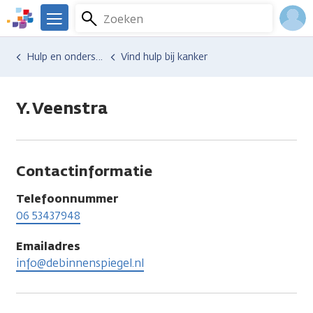
Overslaan
Zoeken
Menu
en
We
naar
zijn
Inlo
Hulp en ondersteuning
Vind hulp bij kanker
de
er
Acco
inhoud
voor
gaan
je.
Y. Veenstra
Kanker.nl
Contactinformatie
Telefoonnummer
06 53437948
Emailadres
info@debinnenspiegel.nl