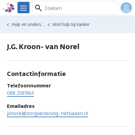
Overslaan
Zoeken
Menu
en
We
naar
zijn
Inlo
Hulp en ondersteuning
Vind hulp bij kanker
de
er
Acco
inhoud
voor
gaan
je.
J.G. Kroon- van Norel
Kanker.nl
Contactinformatie
Telefoonnummer
088 2581863
Emailadres
jvnorel@zorgverlening-hetbaken.nl