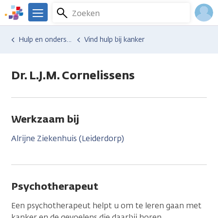
Overslaan
Zoeken
Menu
en
We
naar
zijn
Inlo
Hulp en ondersteuning
Vind hulp bij kanker
de
er
Acco
inhoud
voor
gaan
je.
Dr. L.J.M. Cornelissens
Kanker.nl
Werkzaam bij
Alrijne Ziekenhuis (Leiderdorp)
Psychotherapeut
Een psychotherapeut helpt u om te leren gaan met
kanker en de gevoelens die daarbij horen.