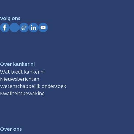
er
voor
je.
Volg ons
Kanker.nl
Facebook
Instagram
TikTok
LinkedIn
YouTube
Over kanker.nl
Wat biedt kanker.nl
Nieuwsberichten
Wetenschappelijk onderzoek
Kwaliteitsbewaking
Over ons