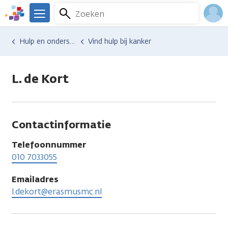
Overslaan
Zoeken
Menu
en
We
naar
zijn
Inlo
Hulp en ondersteuning
Vind hulp bij kanker
de
er
Acco
inhoud
voor
gaan
je.
L. de Kort
Kanker.nl
Contactinformatie
Telefoonnummer
010 7033055
Emailadres
l.dekort@erasmusmc.nl