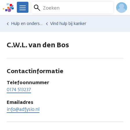
Overslaan
Zoeken
Menu
en
We
naar
zijn
Inlo
Hulp en ondersteuning
Vind hulp bij kanker
de
er
Acco
inhoud
voor
gaan
je.
C.W.L. van den Bos
Kanker.nl
Contactinformatie
Telefoonnummer
0174 513237
Emailadres
info@adfysio.nl