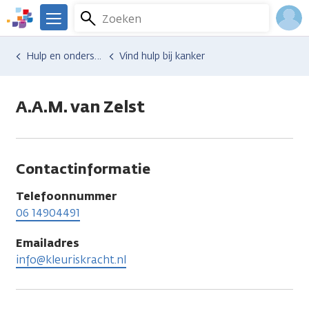
Overslaan
Zoeken
Menu
en
We
naar
zijn
Inlo
Hulp en ondersteuning
Vind hulp bij kanker
de
er
Acco
inhoud
voor
gaan
je.
A.A.M. van Zelst
Kanker.nl
Contactinformatie
Telefoonnummer
06 14904491
Emailadres
info@kleuriskracht.nl