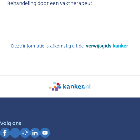
Behandeling door een vaktherapeut
Deze informatie is afkomstig uit de
We
zijn
er
voor
je.
Volg ons
Kanker.nl