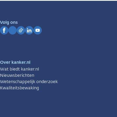
zijn
er
voor
je.
Volg ons
Kanker.nl
Facebook
Instagram
TikTok
LinkedIn
YouTube
Over kanker.nl
Wat biedt kanker.nl
Nieuwsberichten
Wetenschappelijk onderzoek
Kwaliteitsbewaking