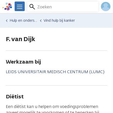
Overslaan
Zoeken
Menu
en
We
naar
zijn
Inlo
Hulp en ondersteuning
Vind hulp bij kanker
de
er
Acco
inhoud
voor
gaan
je.
F. van Dijk
Kanker.nl
Werkzaam bij
LEIDS UNIVERSITAIR MEDISCH CENTRUM (LUMC)
Diëtist
Een diëtist kan u helpen om voedingsproblemen
zoveel mogelijk te voorkomen of te beperken bij