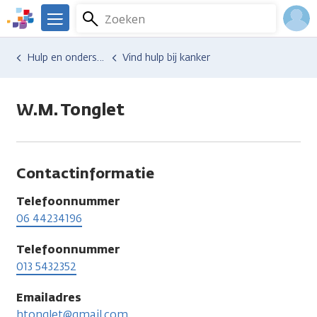
Overslaan
Zoeken
Menu
en
We
naar
zijn
Inlo
Hulp en ondersteuning
Vind hulp bij kanker
de
er
Acco
inhoud
voor
gaan
je.
W.M. Tonglet
Kanker.nl
Contactinformatie
Telefoonnummer
06 44234196
Telefoonnummer
013 5432352
Emailadres
htonglet@gmail.com