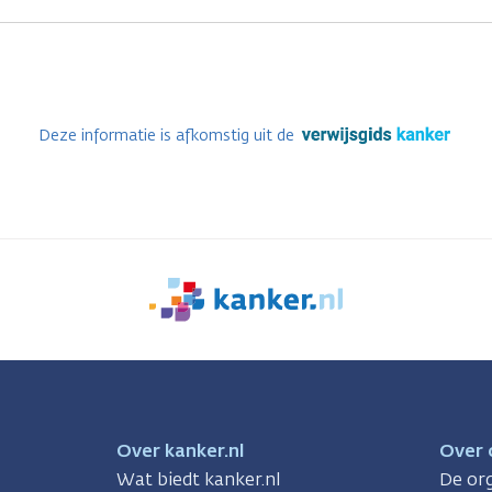
Deze informatie is afkomstig uit de
We
zijn
er
voor
je.
Kanker.nl
Over kanker.nl
Over 
Wat biedt kanker.nl
De org