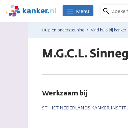
Overslaan
en
Zoeke
Menu
We
naar
zijn
de
er
Hulp en ondersteuning
Vind hulp bij kanker
inhoud
voor
gaan
je.
Kanker.nl
M.G.C.L. Sinne
Werkzaam bij
ST. HET NEDERLANDS KANKER INSTI