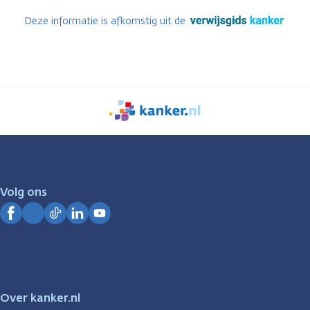
Deze informatie is afkomstig uit de
We
zijn
er
voor
je.
Volg ons
Kanker.nl
Facebook
Instagram
TikTok
LinkedIn
YouTube
Over kanker.nl