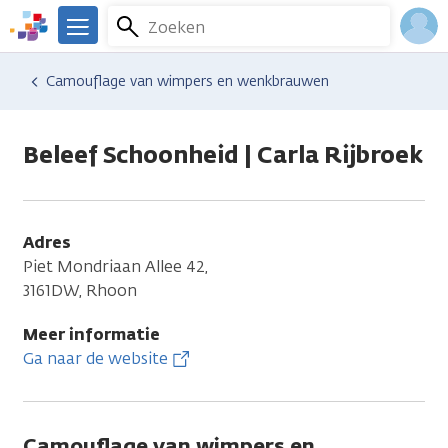
Overslaan
Zoeken
Menu
en
We
naar
zijn
Inlo
Hulp en ondersteuning
Vind hulp bij kanker
Camouflage van wimpers en wenkbrauwen
de
er
Acco
inhoud
voor
gaan
je.
Beleef Schoonheid | Carla Rijbroek
Kanker.nl
Adres
Piet Mondriaan Allee 42,
3161DW, Rhoon
Meer informatie
Ga naar de website
Camouflage van wimpers en