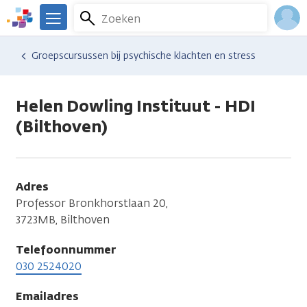
Overslaan
Zoeken
Menu
en
We
naar
zijn
Inlo
Hulp en ondersteuning
Vind hulp bij kanker
Groepscursussen bij psychische klachten en stress
de
er
Acco
inhoud
voor
gaan
je.
Helen Dowling Instituut - HDI
Kanker.nl
(Bilthoven)
Adres
Professor Bronkhorstlaan 20,
3723MB, Bilthoven
Telefoonnummer
030 2524020
Emailadres