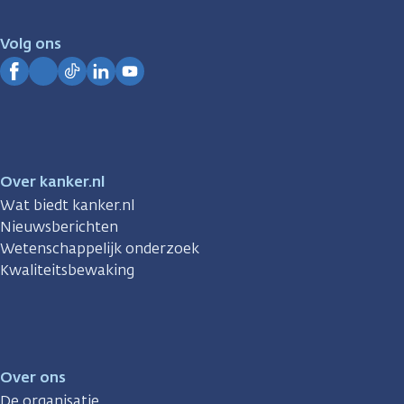
voor
je.
Volg ons
Kanker.nl
Facebook
Instagram
TikTok
LinkedIn
YouTube
Over kanker.nl
Wat biedt kanker.nl
Nieuwsberichten
Wetenschappelijk onderzoek
Kwaliteitsbewaking
Over ons
De organisatie