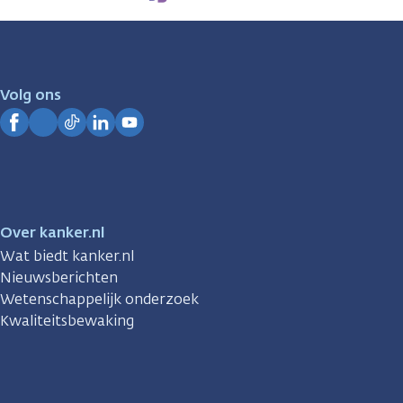
zijn
er
voor
je.
Volg ons
Kanker.nl
Facebook
Instagram
TikTok
LinkedIn
YouTube
Over kanker.nl
Wat biedt kanker.nl
Nieuwsberichten
Wetenschappelijk onderzoek
Kwaliteitsbewaking