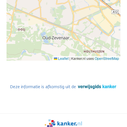
Leaflet
|
Kanker.nl uses
OpenStreetMap
Deze informatie is afkomstig uit de
We