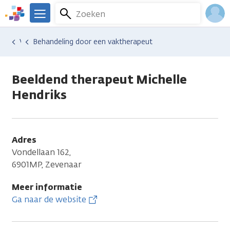
Overslaan
Zoeken
Menu
en
We
naar
zijn
Inlo
Hulp en ondersteuning
Vind hulp bij kanker
Behandeling door een vaktherapeut
de
er
Acco
inhoud
voor
gaan
je.
Beeldend therapeut Michelle
Kanker.nl
Hendriks
Adres
Vondellaan 162,
6901MP, Zevenaar
Meer informatie
Ga naar de website