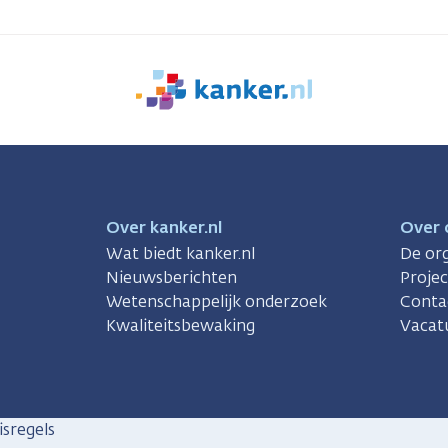
We
zijn
er
voor
je.
Kanker.nl
Over kanker.nl
Over 
Wat biedt kanker.nl
De org
Nieuwsberichten
Proje
Wetenschappelijk onderzoek
Conta
Kwaliteitsbewaking
Vacat
sregels