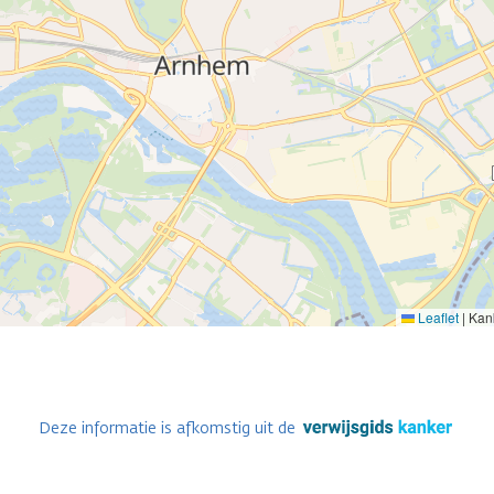
Leaflet
|
Kank
Deze informatie is afkomstig uit de