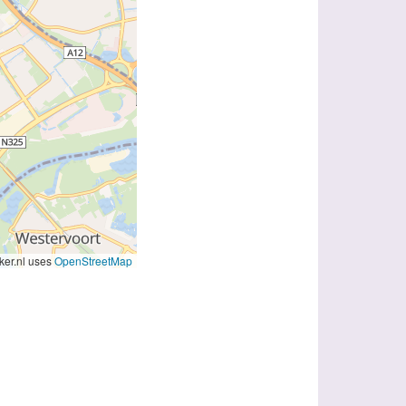
er.nl uses
OpenStreetMap