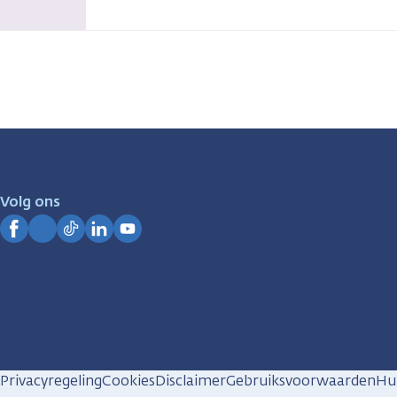
Volg ons
Facebook
Instagram
TikTok
LinkedIn
YouTube
Privacyregeling
Cookies
Disclaimer
Gebruiksvoorwaarden
Hui