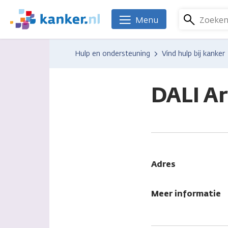
Overslaan
en
Zoeke
Menu
We
naar
zijn
de
er
Hulp en ondersteuning
Vind hulp bij kanker
inhoud
voor
gaan
je.
Kanker.nl
DALI A
Adres
Meer informatie