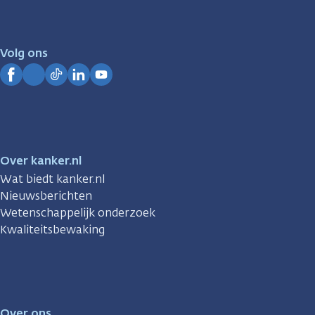
er
voor
je.
Volg ons
Kanker.nl
Facebook
Instagram
TikTok
LinkedIn
YouTube
Over kanker.nl
Wat biedt kanker.nl
Nieuwsberichten
Wetenschappelijk onderzoek
Kwaliteitsbewaking
Over ons