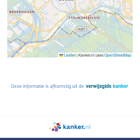
Leaflet
|
Kanker.nl uses
OpenStreetMap
Deze informatie is afkomstig uit de
We
zijn