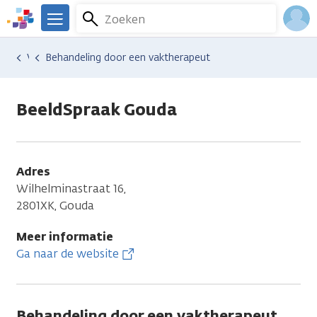
Overslaan
Zoeken
Menu
en
We
naar
zijn
Inlo
Hulp en ondersteuning
Vind hulp bij kanker
Behandeling door een vaktherapeut
de
er
Acco
inhoud
voor
gaan
je.
BeeldSpraak Gouda
Kanker.nl
Adres
Wilhelminastraat 16,
2801XK, Gouda
Meer informatie
Ga naar de website
Behandeling door een vaktherapeut