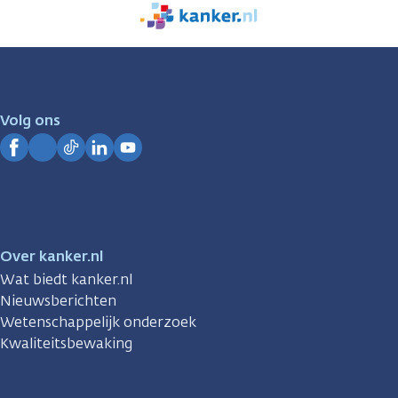
We
zijn
er
voor
je.
Volg ons
Kanker.nl
Facebook
Instagram
TikTok
LinkedIn
YouTube
Over kanker.nl
Wat biedt kanker.nl
Nieuwsberichten
Wetenschappelijk onderzoek
Kwaliteitsbewaking