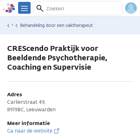
Overslaan
Zoeken
Menu
en
We
naar
zijn
Inlo
Hulp en ondersteuning
Vind hulp bij kanker
Behandeling door een vaktherapeut
de
er
Acco
inhoud
voor
gaan
je.
CREScendo Praktijk voor
Kanker.nl
Beeldende Psychotherapie,
Coaching en Supervisie
Adres
Carlierstraat 49,
8919BC, Leeuwarden
Meer informatie
Ga naar de website