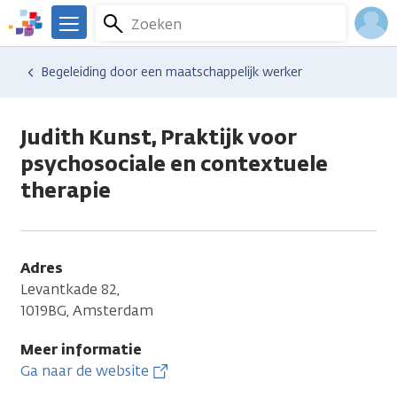
Overslaan
Zoeken
Menu
en
We
naar
zijn
Inlo
Hulp en ondersteuning
Vind hulp bij kanker
Begeleiding door een maatschappelijk werker
de
er
Acco
inhoud
voor
gaan
je.
Judith Kunst, Praktijk voor
Kanker.nl
psychosociale en contextuele
therapie
Adres
Levantkade 82,
1019BG, Amsterdam
Meer informatie
Ga naar de website