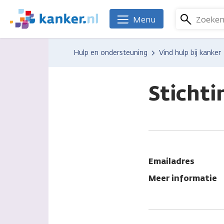
Overslaan
en
Zoeke
Menu
We
naar
zijn
de
er
Hulp en ondersteuning
Vind hulp bij kanker
inhoud
voor
gaan
je.
Kanker.nl
Stichti
Emailadres
Meer informatie