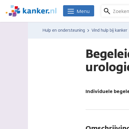
Overslaan
en
Zoeke
Menu
We
naar
zijn
de
er
Hulp en ondersteuning
Vind hulp bij kanker
inhoud
voor
gaan
je.
Kanker.nl
Begelei
urolog
Individuele begel
Omschrijvin