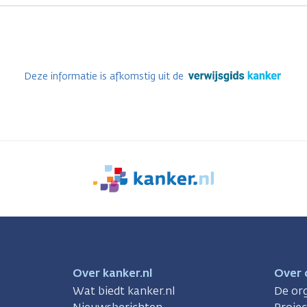
Deze informatie is afkomstig uit de
We
zijn
er
voor
je.
Kanker.nl
Over kanker.nl
Over 
Wat biedt kanker.nl
De org