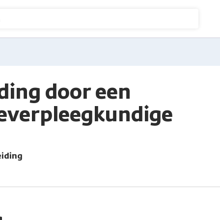
n
ding door een
ieverpleegkundige
eiding
g