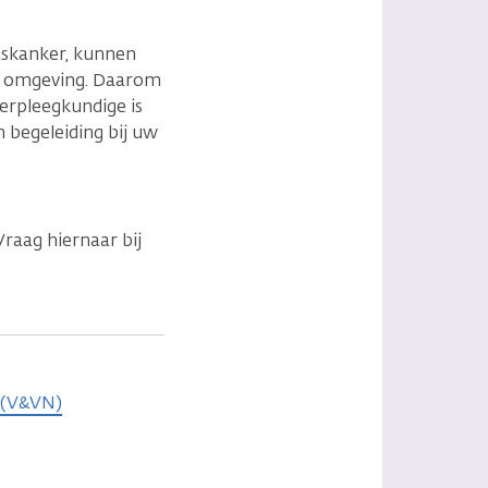
aaskanker, kunnen
te omgeving. Daarom
erpleegkundige is
n begeleiding bij uw
raag hiernaar bij
 (V&VN)