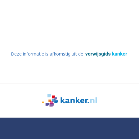
Deze informatie is afkomstig uit de
We
zijn
er
voor
je.