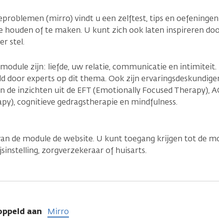
eproblemen (mirro) vindt u een zelftest, tips en oefeninge
e houden of te maken. U kunt zich ook laten inspireren doo
r stel.
odule zijn: liefde, uw relatie, communicatie en intimiteit
d door experts op dit thema. Ook zijn ervaringsdeskundigen
 de inzichten uit de EFT (Emotionally Focused Therapy), 
), cognitieve gedragstherapie en mindfulness.
van de module de website. U kunt toegang krijgen tot de m
instelling, zorgverzekeraar of huisarts.
oppeld aan
Mirro