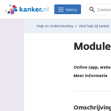
Overslaan
en
Zoeke
Menu
We
naar
zijn
de
er
Hulp en ondersteuning
Vind hulp bij kanker
inhoud
voor
gaan
je.
Kanker.nl
Module
Online (app, webs
Meer informatie
Omschrijvin