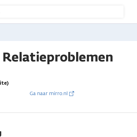
n
 Relatieproblemen
ite)
Ga naar mirro.nl
g