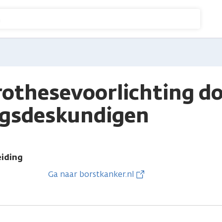
n
othesevoorlichting d
ngsdeskundigen
eiding
Ga naar borstkanker.nl