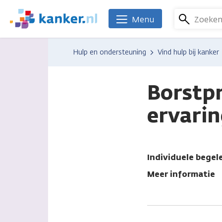
Overslaan
en
Zoeke
Menu
We
naar
zijn
de
er
Hulp en ondersteuning
Vind hulp bij kanker
inhoud
voor
gaan
je.
Kanker.nl
Borstpr
ervari
Individuele begel
Meer informatie