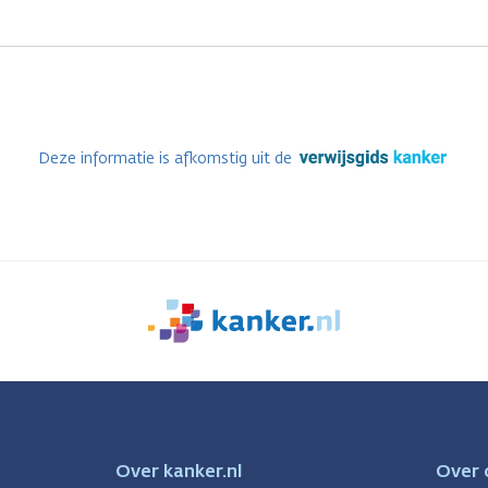
Deze informatie is afkomstig uit de
We
zijn
er
voor
je.
Kanker.nl
Over kanker.nl
Over 