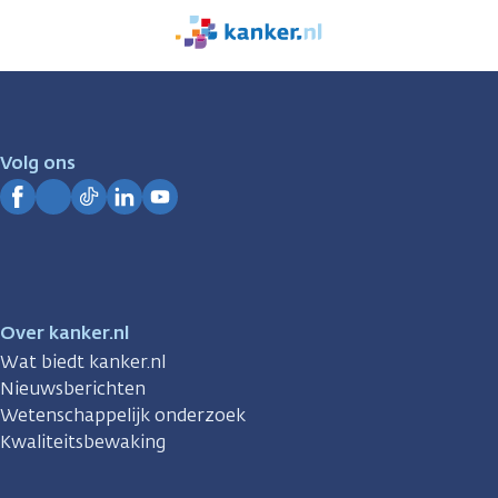
We
zijn
er
voor
je.
Volg ons
Kanker.nl
Facebook
Instagram
TikTok
LinkedIn
YouTube
Over kanker.nl
Wat biedt kanker.nl
Nieuwsberichten
Wetenschappelijk onderzoek
Kwaliteitsbewaking