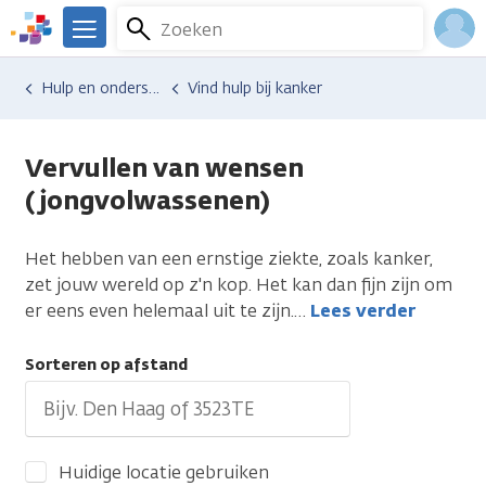
Overslaan
Zoeken
Menu
en
We
naar
zijn
Inlo
Hulp en ondersteuning
Vind hulp bij kanker
de
er
Acco
inhoud
voor
gaan
je.
Vervullen van wensen
Kanker.nl
(jongvolwassenen)
Het hebben van een ernstige ziekte, zoals kanker,
zet jouw wereld op z'n kop. Het kan dan fijn zijn om
er eens even helemaal uit te zijn.
…
Lees verder
Sorteren op afstand
Huidige locatie gebruiken