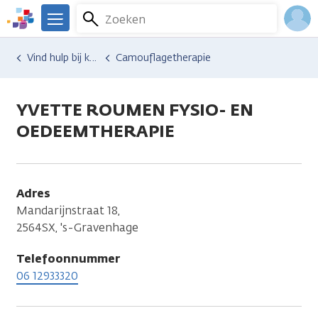
Overslaan
Zoeken
Menu
en
We
naar
zijn
Inlo
Hulp en ondersteuning
Vind hulp bij kanker
Camouflagetherapie
de
er
Acco
inhoud
voor
gaan
je.
YVETTE ROUMEN FYSIO- EN
Kanker.nl
OEDEEMTHERAPIE
Adres
Mandarijnstraat 18,
2564SX, 's-Gravenhage
Telefoonnummer
06 12933320