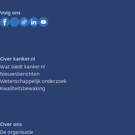
voor
je.
Volg ons
Kanker.nl
Facebook
Instagram
TikTok
LinkedIn
YouTube
Over kanker.nl
Wat biedt kanker.nl
Nieuwsberichten
Wetenschappelijk onderzoek
Kwaliteitsbewaking
Over ons
De organisatie