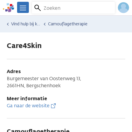
Overslaan
Zoeken
Menu
en
We
naar
zijn
Inlo
Hulp en ondersteuning
Vind hulp bij kanker
Camouflagetherapie
de
er
Acco
inhoud
voor
gaan
je.
Care4Skin
Kanker.nl
Adres
Burgemeester van Oostenweg 13,
2661HN, Bergschenhoek
Meer informatie
Ga naar de website
Camouflagetherapie