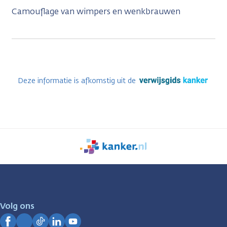
Camouflage van wimpers en wenkbrauwen
Deze informatie is afkomstig uit de
We
zijn
er
voor
je.
Volg ons
Kanker.nl