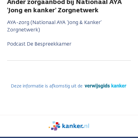
Ander zorgaanbod bij Nationaal AYA
'Jong en kanker' Zorgnetwerk
AYA-zorg (Nationaal AYA ‘Jong & Kanker’
Zorgnetwerk)
Podcast De Bespreekkamer
Deze informatie is afkomstig uit de
We
zijn