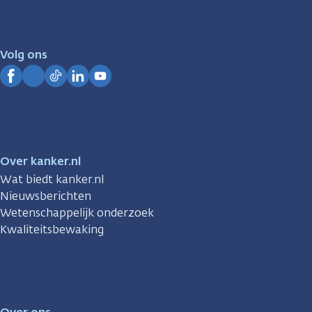
er
voor
je.
Volg ons
Kanker.nl
Facebook
Instagram
TikTok
LinkedIn
YouTube
Over kanker.nl
Wat biedt kanker.nl
Nieuwsberichten
Wetenschappelijk onderzoek
Kwaliteitsbewaking