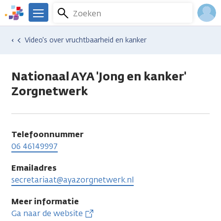
Overslaan
Zoeken
Menu
en
We
naar
zijn
Inlo
Hulp en ondersteuning
Vind hulp bij kanker
Video's over vruchtbaarheid en kanker
de
er
Acco
inhoud
voor
gaan
je.
Nationaal AYA 'Jong en kanker'
Kanker.nl
Zorgnetwerk
Telefoonnummer
06 46149997
Emailadres
secretariaat@ayazorgnetwerk.nl
Meer informatie
Ga naar de website