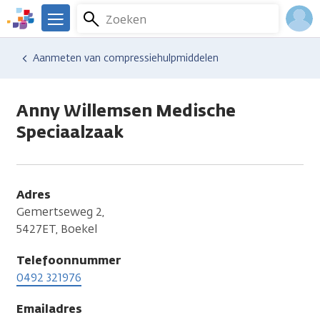
Overslaan
Zoeken
Menu
en
We
naar
zijn
Inlo
Hulp en ondersteuning
Vind hulp bij kanker
Aanmeten van compressiehulpmiddelen
de
er
Acco
inhoud
voor
gaan
je.
Anny Willemsen Medische
Kanker.nl
Speciaalzaak
Adres
Gemertseweg 2,
5427ET, Boekel
Telefoonnummer
0492 321976
Emailadres